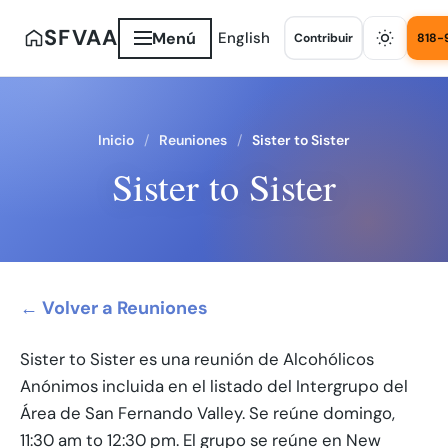
SFVAA
Menú
English
Contribuir
818-
Inicio
Reuniones
Sister to Sister
Sister to Sister
← Volver a Reuniones
Sister to Sister es una reunión de Alcohólicos
Anónimos incluida en el listado del Intergrupo del
Área de San Fernando Valley. Se reúne domingo,
11:30 am to 12:30 pm. El grupo se reúne en New