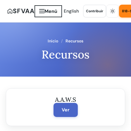
SFVAA
Menú
English
Contribuir
818-
Inicio
Recursos
Recursos
A.A.W.S
Ver