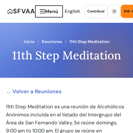
SFVAA
Menú
English
Contribuir
818-
Inicio
Reuniones
11th Step Meditation
11th Step Meditation
← Volver a Reuniones
11th Step Meditation es una reunión de Alcohólicos
Anónimos incluida en el listado del Intergrupo del
Área de San Fernando Valley. Se reúne domingo,
9:00 am to 10:00 am. El grupo se reúne en