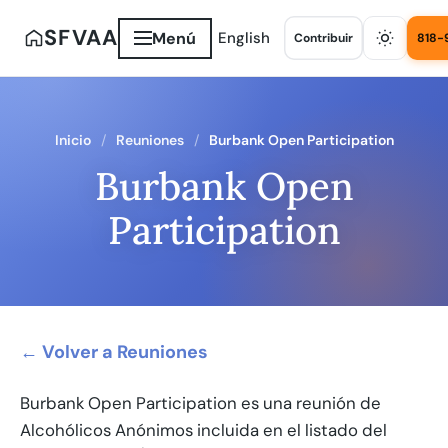
SFVAA
Menú
English
Contribuir
818-
Inicio
Reuniones
Burbank Open Participation
Burbank Open
Participation
← Volver a Reuniones
Burbank Open Participation es una reunión de
Alcohólicos Anónimos incluida en el listado del