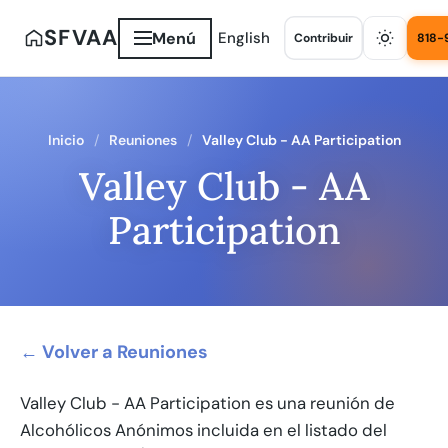
SFVAA
Menú
English
Contribuir
818-
Inicio
Reuniones
Valley Club - AA Participation
Valley Club - AA
Participation
← Volver a Reuniones
Valley Club - AA Participation es una reunión de
Alcohólicos Anónimos incluida en el listado del