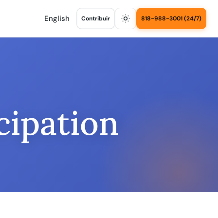
English
Contribuir
818-988-3001 (24/7)
cipation