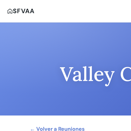
SFVAA
Valley 
← Volver a Reuniones