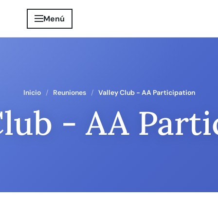
Menú
Inicio
Reuniones
Valley Club - AA Participation
Club - AA Parti