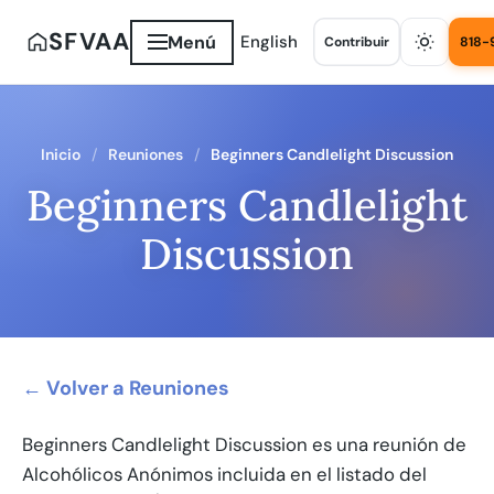
SFVAA
Menú
English
Contribuir
818-
Inicio
Reuniones
Beginners Candlelight Discussion
Beginners Candlelight
Discussion
← Volver a Reuniones
Beginners Candlelight Discussion es una reunión de
Alcohólicos Anónimos incluida en el listado del