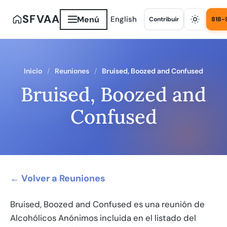
SFVAA
Menú
English
Contribuir
818-
Inicio
Reuniones
Bruised, Boozed and Confused
Bruised, Boozed and
Confused
← Volver a Reuniones
Bruised, Boozed and Confused es una reunión de
Alcohólicos Anónimos incluida en el listado del