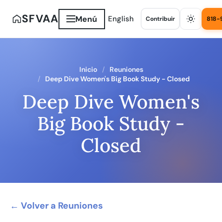
SFVAA
Menú
English
Contribuir
818-
Inicio
Reuniones
Deep Dive Women's Big Book Study - Closed
Deep Dive Women's
Big Book Study -
Closed
← Volver a Reuniones