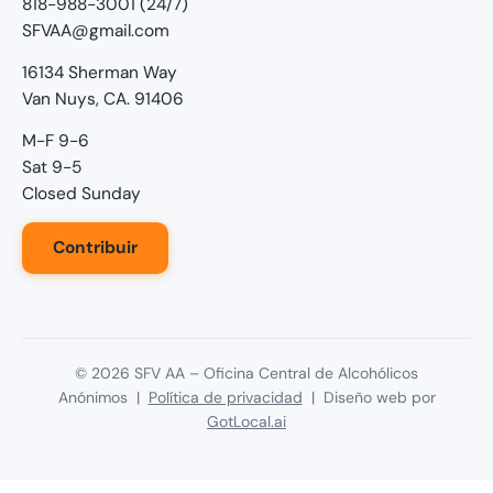
818-988-3001 (24/7)
SFVAA@gmail.com
16134 Sherman Way
Van Nuys, CA. 91406
M-F 9-6
Sat 9-5
Closed Sunday
Contribuir
©
2026
SFV AA – Oficina Central de Alcohólicos
Anónimos |
Política de privacidad
| Diseño web por
GotLocal.ai