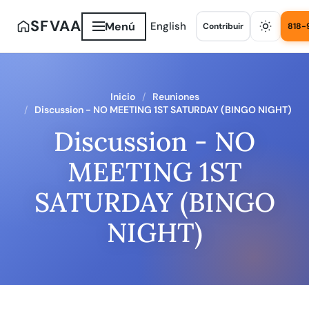
SFVAA
Menú
English
Contribuir
818-
Inicio
Reuniones
Discussion - NO MEETING 1ST SATURDAY (BINGO NIGHT)
Discussion - NO
MEETING 1ST
SATURDAY (BINGO
NIGHT)