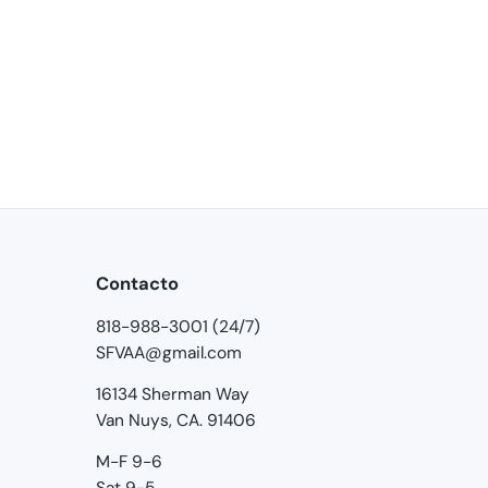
Contacto
818-988-3001 (24/7)
SFVAA@gmail.com
16134 Sherman Way
Van Nuys, CA. 91406
M-F 9-6
Sat 9-5