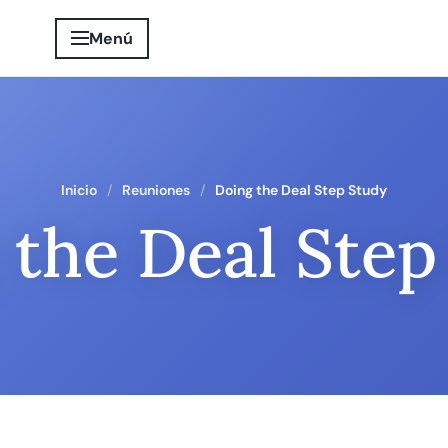
Menú
Inicio
Reuniones
Doing the Deal Step Study
 the Deal Step