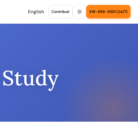
English
Contribuir
818-988-3001 (24/7)
 Study