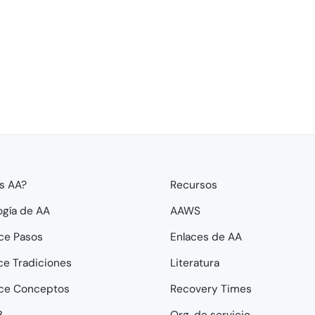
s AA?
Recursos
ogía de AA
AAWS
ce Pasos
Enlaces de AA
ce Tradiciones
Literatura
ce Conceptos
Recovery Times
3
Org. de servicio