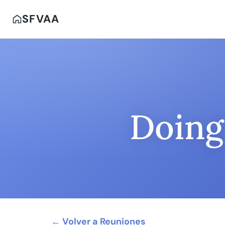
SFVAA
Doing
← Volver a Reuniones