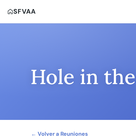
SFVAA
Hole in th
← Volver a Reuniones