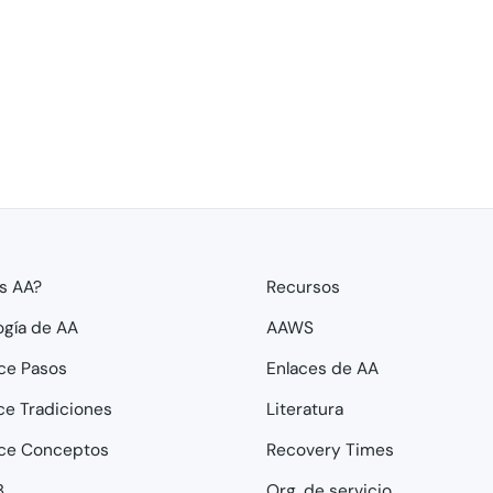
s AA?
Recursos
ogía de AA
AAWS
ce Pasos
Enlaces de AA
ce Tradiciones
Literatura
ce Conceptos
Recovery Times
3
Org. de servicio