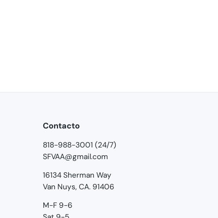
Contacto
818-988-3001 (24/7)
SFVAA@gmail.com
16134 Sherman Way
Van Nuys, CA. 91406
M-F 9-6
Sat 9-5