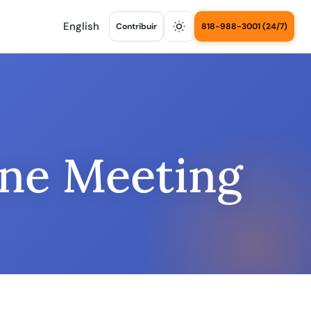
English
Contribuir
818-988-3001 (24/7)
ine Meeting