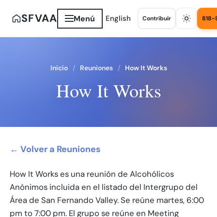
SFVAA
Menú
English
Contribuir
818-
Inicio
Reuniones
How It Works
How It Works
← Volver a Reuniones
How It Works es una reunión de Alcohólicos
Anónimos incluida en el listado del Intergrupo del
Área de San Fernando Valley. Se reúne martes, 6:00
pm to 7:00 pm. El grupo se reúne en Meeting