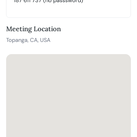
187 611 737 (no passsword)
Meeting Location
Topanga, CA, USA