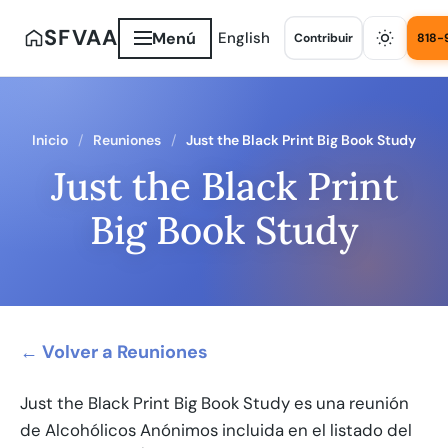
SFVAA
Menú
English
Contribuir
818-
Inicio
Reuniones
Just the Black Print Big Book Study
Just the Black Print
Big Book Study
← Volver a Reuniones
Just the Black Print Big Book Study es una reunión
de Alcohólicos Anónimos incluida en el listado del