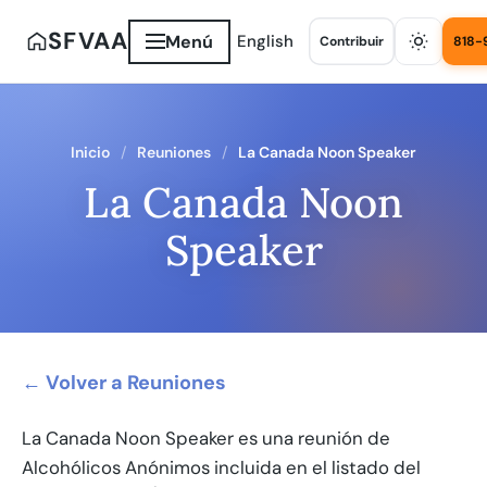
SFVAA
Menú
English
Contribuir
818-
Inicio
Reuniones
La Canada Noon Speaker
La Canada Noon
Speaker
← Volver a Reuniones
La Canada Noon Speaker es una reunión de
Alcohólicos Anónimos incluida en el listado del