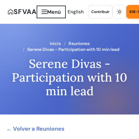
SFVAA
Menú
English
Contribuir
818-
Inicio
Reuniones
Serene Divas - Participation with 10 min lead
Serene Divas -
Participation with 10
min lead
← Volver a Reuniones