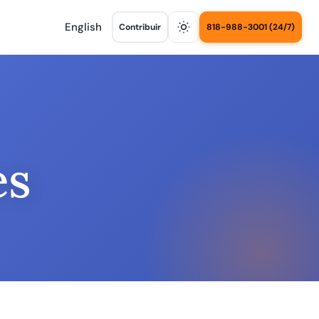
English
Contribuir
818-988-3001 (24/7)
es