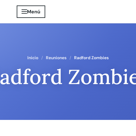
Menú
Inicio
Reuniones
Radford Zombies
adford Zombi