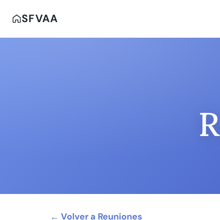
SFVAA
R
← Volver a Reuniones