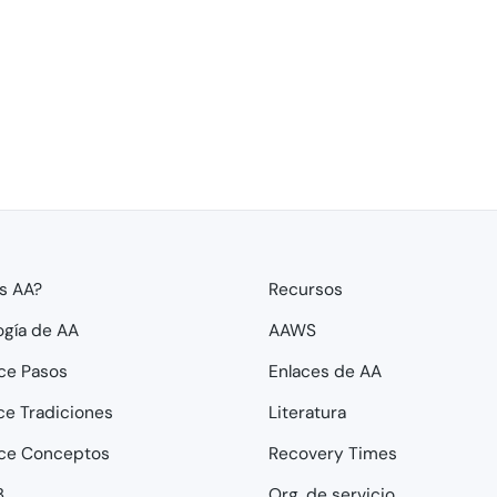
s AA?
Recursos
ogía de AA
AAWS
ce Pasos
Enlaces de AA
ce Tradiciones
Literatura
ce Conceptos
Recovery Times
3
Org. de servicio