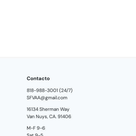
Contacto
818-988-3001 (24/7)
SFVAA@gmail.com
16134 Sherman Way
Van Nuys, CA. 91406
M-F 9-6
Sat 9-5