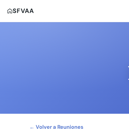
SFVAA
← Volver a Reuniones