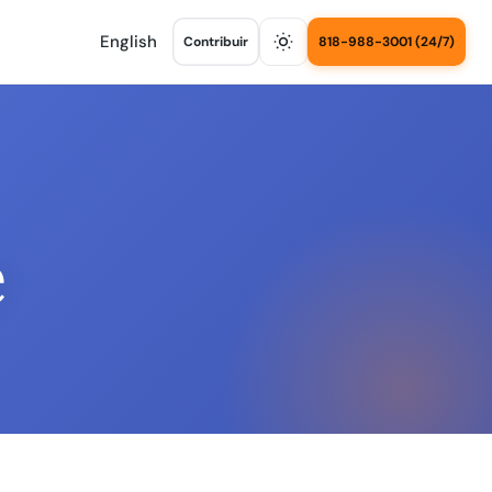
English
Contribuir
818-988-3001 (24/7)
e