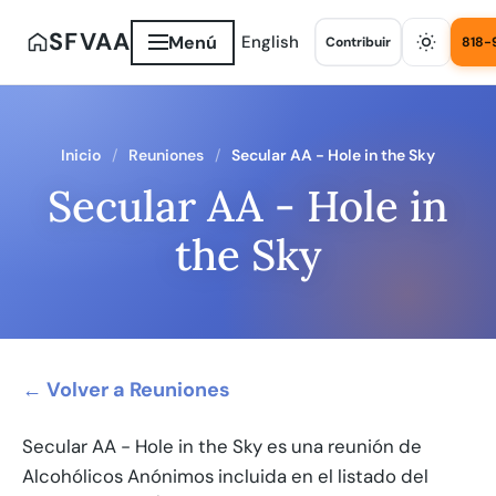
SFVAA
Menú
English
Contribuir
818-
Inicio
Reuniones
Secular AA - Hole in the Sky
Secular AA - Hole in
the Sky
← Volver a Reuniones
Secular AA - Hole in the Sky es una reunión de
Alcohólicos Anónimos incluida en el listado del