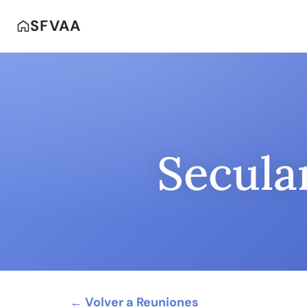
SFVAA
Secula
← Volver a Reuniones