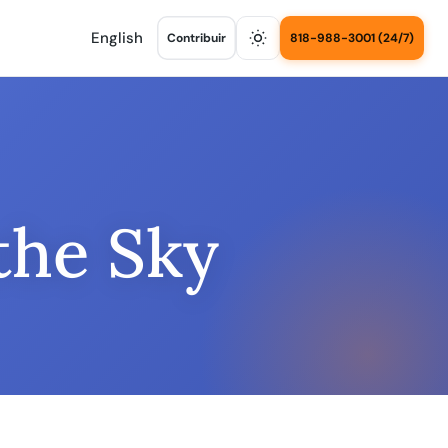
English
Contribuir
818-988-3001 (24/7)
the Sky