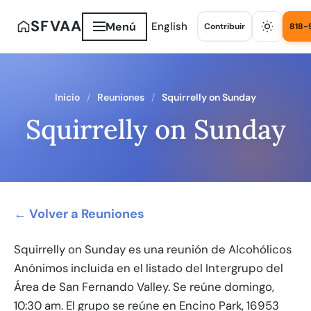
SFVAA
Menú
English
Contribuir
818-
Inicio
Reuniones
Squirrelly on Sunday
Squirrelly on Sunday
← Volver a Reuniones
Squirrelly on Sunday es una reunión de Alcohólicos
Anónimos incluida en el listado del Intergrupo del
Área de San Fernando Valley. Se reúne domingo,
10:30 am. El grupo se reúne en Encino Park, 16953