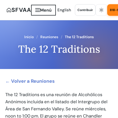
SFVAA
Menú
English
Contribuir
818-
Inicio
Reuniones
The 12 Traditions
The 12 Traditions
← Volver a Reuniones
The 12 Traditions es una reunión de Alcohólicos
Anónimos incluida en el listado del Intergrupo del
Área de San Fernando Valley. Se reúne miércoles,
noon to 1:00 pm. El grupo se reúne en Chandler