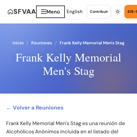
SFVAA
Menú
English
Contribuir
818-
Inicio
Reuniones
Frank Kelly Memorial Men's Stag
Frank Kelly Memorial
Men's Stag
← Volver a Reuniones
Frank Kelly Memorial Men's Stag es una reunión de
Alcohólicos Anónimos incluida en el listado del