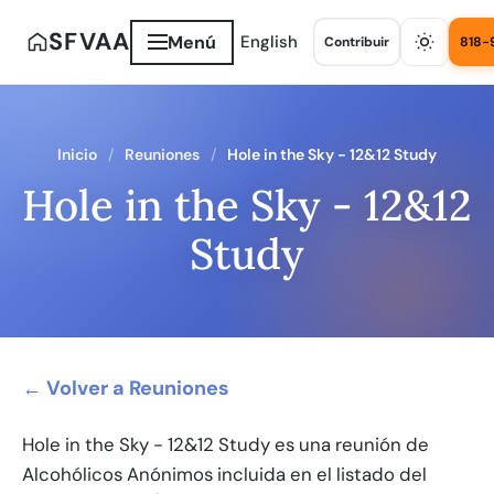
SFVAA
Menú
English
Contribuir
818-
Inicio
Reuniones
Hole in the Sky - 12&12 Study
Hole in the Sky - 12&12
Study
← Volver a Reuniones
Hole in the Sky - 12&12 Study es una reunión de
Alcohólicos Anónimos incluida en el listado del