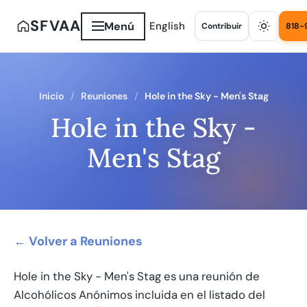
SFVAA
Menú
English
Contribuir
818-
Inicio
Reuniones
Hole in the Sky - Men's Stag
Hole in the Sky -
Men's Stag
← Volver a Reuniones
Hole in the Sky - Men's Stag es una reunión de
Alcohólicos Anónimos incluida en el listado del