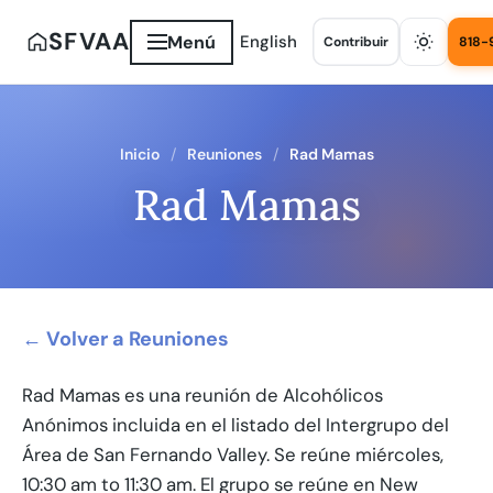
SFVAA
Menú
English
Contribuir
818-
Inicio
Reuniones
Rad Mamas
Rad Mamas
← Volver a Reuniones
Rad Mamas es una reunión de Alcohólicos
Anónimos incluida en el listado del Intergrupo del
Área de San Fernando Valley. Se reúne miércoles,
10:30 am to 11:30 am. El grupo se reúne en New